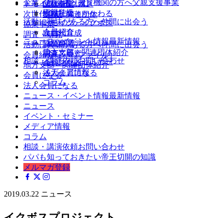
企業・自治体・教育機関の方へ
父親支援事業
父親を楽しむ
トモイク・イクボス
団体概要
両親学級
地域社会とかかわる
次世代育成
支部・関連団体
活動に興味がある方へ
仲間に出会う
トモイク・イクボス
協業事業
会員紹介
次世代育成
調査・研究
ニュース・イベント情報
最新情報
（パパファイル）
協業事業
活動に興味がある方へ
仲間に出会う
ニュース
地方支部・関連団体紹介
調査・研究
会員紹介（パパファイル）
相談・講演依頼
お問い合わせ
イベント・セミナー
会員になる
地方支部・関連団体紹介
メディア情報
法人会員になる
会員になる
コラム
法人会員になる
ニュース・イベント情報
最新情報
ニュース
イベント・セミナー
メディア情報
コラム
相談・講演依頼
お問い合わせ
パパも知っておきたい帝王切開の知識
メルマガ登録
2019.03.22
ニュース
イクボスプロジェクト