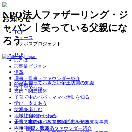
NPO法人ファザーリング・ジ
お知らせ
ャパン丨笑っている父親にな
TOP
ニュース
ろう
イクボスプロジェクト
TOP
FJとは
FJ事業ビジョン
沿革
理事・監事・ファウンダー紹介
パパも知っておきたい帝王切開の知識
団体概要
メルマガ登録
支部・関連団体
子育て中のパパ・ママへ
活動を知る
学び、支えあう
父親を楽しむ
FJとは
地域社会とかかわる
FJ事業ビジョン
子育て中のパパ・ママへ
活動を知る
企業・自治体・教育機関の方へ
父親支援事業
沿革
学び、支えあう
両親学級
理事・監事・ファウンダー紹介