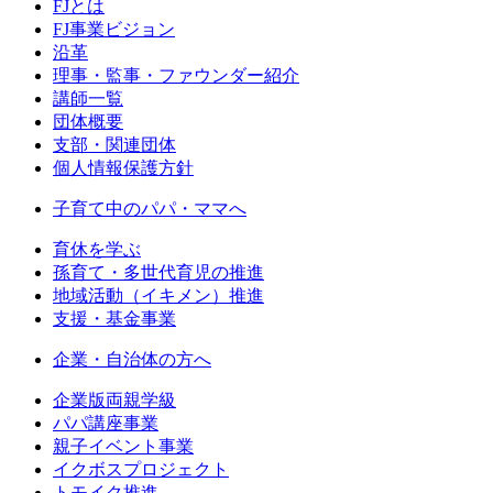
FJとは
FJ事業ビジョン
沿革
理事・監事・ファウンダー紹介
講師一覧
団体概要
支部・関連団体
個人情報保護方針
子育て中のパパ・ママへ
育休を学ぶ
孫育て・多世代育児の推進
地域活動（イキメン）推進
支援・基金事業
企業・自治体の方へ
企業版両親学級
パパ講座事業
親子イベント事業
イクボスプロジェクト
トモイク推進