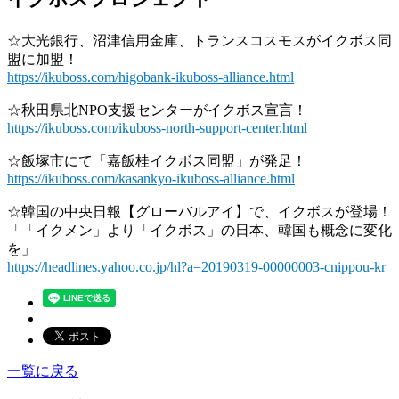
☆大光銀行、沼津信用金庫、トランスコスモスがイクボス同
盟に加盟！
https://ikuboss.com/higobank-ikuboss-alliance.html
☆秋田県北NPO支援センターがイクボス宣言！
https://ikuboss.com/ikuboss-north-support-center.html
☆飯塚市にて「嘉飯桂イクボス同盟」が発足！
https://ikuboss.com/kasankyo-ikuboss-alliance.html
☆韓国の中央日報【グローバルアイ】で、イクボスが登場！
「「イクメン」より「イクボス」の日本、韓国も概念に変化
を」
https://headlines.yahoo.co.jp/hl?a=20190319-00000003-cnippou-kr
一覧に戻る