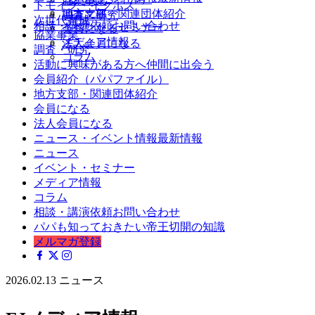
協業事業
トモイク・イクボス
ニュース
地方支部・関連団体紹介
調査・研究
次世代育成
相談・講演依頼
お問い合わせ
イベント・セミナー
会員になる
協業事業
メディア情報
法人会員になる
調査・研究
コラム
活動に興味がある方へ
仲間に出会う
会員紹介（パパファイル）
地方支部・関連団体紹介
会員になる
法人会員になる
ニュース・イベント情報
最新情報
ニュース
イベント・セミナー
メディア情報
コラム
相談・講演依頼
お問い合わせ
パパも知っておきたい帝王切開の知識
メルマガ登録
2026.02.13
ニュース