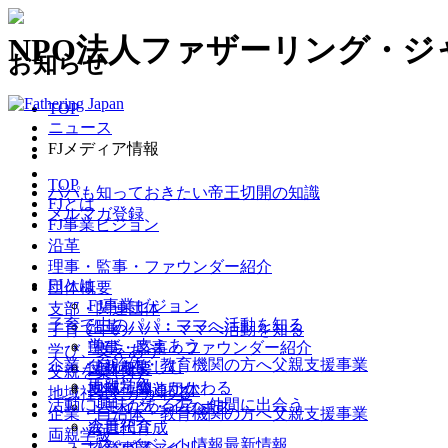
NPO法人ファザーリング・
お知らせ
TOP
ニュース
FJメディア情報
TOP
パパも知っておきたい帝王切開の知識
FJとは
メルマガ登録
FJ事業ビジョン
沿革
理事・監事・ファウンダー紹介
FJとは
団体概要
FJ事業ビジョン
支部・関連団体
子育て中のパパ・ママへ
活動を知る
沿革
子育て中のパパ・ママへ
活動を知る
学び、支えあう
理事・監事・ファウンダー紹介
学び、支えあう
企業・自治体・教育機関の方へ
父親支援事業
父親を楽しむ
団体概要
父親を楽しむ
両親学級
地域社会とかかわる
支部・関連団体
地域社会とかかわる
活動に興味がある方へ
仲間に出会う
トモイク・イクボス
企業・自治体・教育機関の方へ
父親支援事業
会員紹介
次世代育成
両親学級
ニュース・イベント情報
最新情報
（パパファイル）