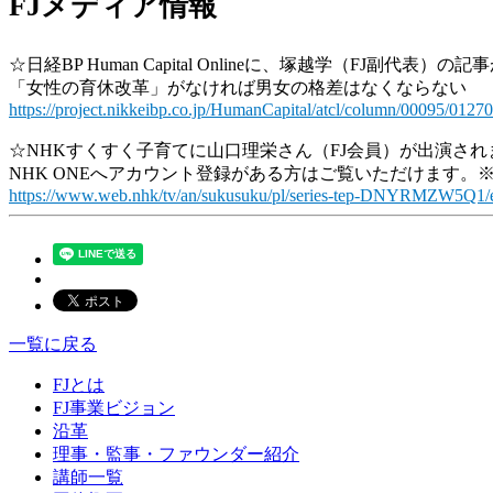
FJメディア情報
☆日経BP Human Capital Onlineに、塚越学（FJ副代表
「女性の育休改革」がなければ男女の格差はなくならない
https://project.nikkeibp.co.jp/HumanCapital/atcl/column/00095/0127
☆NHKすくすく子育てに山口理栄さん（FJ会員）が出演され
NHK ONEへアカウント登録がある方はご覧いただけます。※配信
https://www.web.nhk/tv/an/sukusuku/pl/series-tep-DNYRMZW5
一覧に戻る
FJとは
FJ事業ビジョン
沿革
理事・監事・ファウンダー紹介
講師一覧