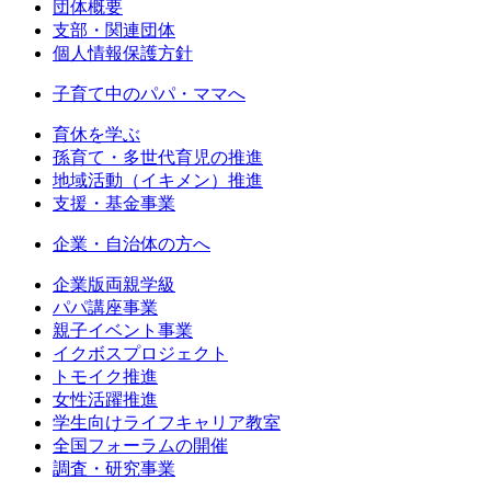
団体概要
支部・関連団体
個人情報保護方針
子育て中のパパ・ママへ
育休を学ぶ
孫育て・多世代育児の推進
地域活動（イキメン）推進
支援・基金事業
企業・自治体の方へ
企業版両親学級
パパ講座事業
親子イベント事業
イクボスプロジェクト
トモイク推進
女性活躍推進
学生向けライフキャリア教室
全国フォーラムの開催
調査・研究事業