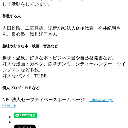
して活動をしています。
尊敬する人
吉田松陰、二宮尊徳、認定NPO法人D×P代表 今井紀明さ
ん、良心塾 黒川洋司さん
趣味や好きな本・映画・音楽など
趣味：温泉。好きな本：ビジネス書や自己啓発書など。
好きな漫画：カペタ、鉄拳チンミ、シティーハンター、ウイ
ングマンなど多数。
好きなバンド：TUBE
個人ブログ・ＨＰなど
NPO法人セーフティベースホームページ：
https://safety-
base.jp/