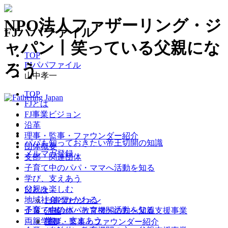
NPO法人ファザーリング・ジ
FJパパファイル
ャパン丨笑っている父親にな
TOP
FJパパファイル
ろう
山中孝一
TOP
FJとは
FJ事業ビジョン
沿革
理事・監事・ファウンダー紹介
パパも知っておきたい帝王切開の知識
団体概要
メルマガ登録
支部・関連団体
子育て中のパパ・ママへ
活動を知る
学び、支えあう
父親を楽しむ
FJとは
地域社会とかかわる
FJ事業ビジョン
子育て中のパパ・ママへ
活動を知る
企業・自治体・教育機関の方へ
父親支援事業
沿革
学び、支えあう
両親学級
理事・監事・ファウンダー紹介