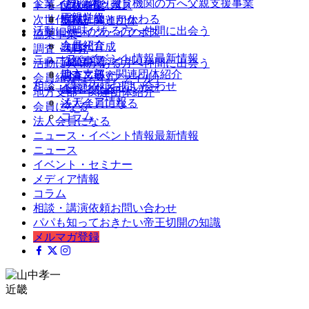
企業・自治体・教育機関の方へ
父親支援事業
父親を楽しむ
トモイク・イクボス
団体概要
両親学級
地域社会とかかわる
次世代育成
支部・関連団体
活動に興味がある方へ
仲間に出会う
トモイク・イクボス
協業事業
会員紹介
次世代育成
調査・研究
ニュース・イベント情報
最新情報
（パパファイル）
協業事業
活動に興味がある方へ
仲間に出会う
ニュース
地方支部・関連団体紹介
調査・研究
会員紹介（パパファイル）
相談・講演依頼
お問い合わせ
イベント・セミナー
会員になる
地方支部・関連団体紹介
メディア情報
法人会員になる
会員になる
コラム
法人会員になる
ニュース・イベント情報
最新情報
ニュース
イベント・セミナー
メディア情報
コラム
相談・講演依頼
お問い合わせ
パパも知っておきたい帝王切開の知識
メルマガ登録
近畿