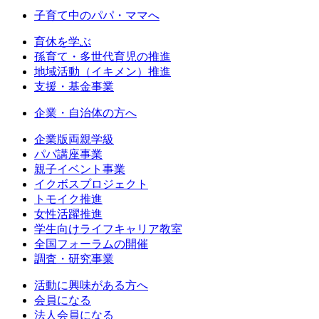
子育て中のパパ・ママへ
育休を学ぶ
孫育て・多世代育児の推進
地域活動（イキメン）推進
支援・基金事業
企業・自治体の方へ
企業版両親学級
パパ講座事業
親子イベント事業
イクボスプロジェクト
トモイク推進
女性活躍推進
学生向けライフキャリア教室
全国フォーラムの開催
調査・研究事業
活動に興味がある方へ
会員になる
法人会員になる