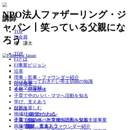
NPO法人ファザーリング・ジ
講師
ャパン丨笑っている父親にな
TOP
FJ会員
ろう
橋 謙太
TOP
FJとは
FJ事業ビジョン
沿革
理事・監事・ファウンダー紹介
パパも知っておきたい帝王切開の知識
団体概要
メルマガ登録
支部・関連団体
子育て中のパパ・ママへ
活動を知る
学び、支えあう
父親を楽しむ
FJとは
地域社会とかかわる
FJ事業ビジョン
子育て中のパパ・ママへ
活動を知る
企業・自治体・教育機関の方へ
父親支援事業
沿革
学び、支えあう
両親学級
理事・監事・ファウンダー紹介