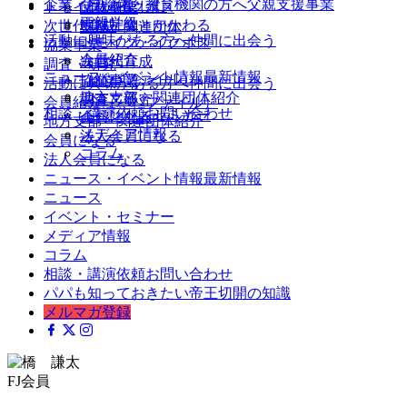
企業・自治体・教育機関の方へ
父親支援事業
父親を楽しむ
トモイク・イクボス
団体概要
両親学級
地域社会とかかわる
次世代育成
支部・関連団体
活動に興味がある方へ
仲間に出会う
トモイク・イクボス
協業事業
会員紹介
次世代育成
調査・研究
ニュース・イベント情報
最新情報
（パパファイル）
協業事業
活動に興味がある方へ
仲間に出会う
ニュース
地方支部・関連団体紹介
調査・研究
会員紹介（パパファイル）
相談・講演依頼
お問い合わせ
イベント・セミナー
会員になる
地方支部・関連団体紹介
メディア情報
法人会員になる
会員になる
コラム
法人会員になる
ニュース・イベント情報
最新情報
ニュース
イベント・セミナー
メディア情報
コラム
相談・講演依頼
お問い合わせ
パパも知っておきたい帝王切開の知識
メルマガ登録
FJ会員