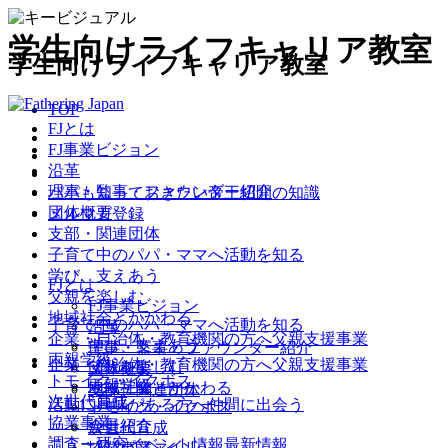
学生向けライフキャリア教室
学生向けライフキャリア教室
TOP
FJとは
FJ事業ビジョン
沿革
理事・監事・ファウンダー紹介
パパも知っておきたい帝王切開の知識
団体概要
メルマガ登録
支部・関連団体
子育て中のパパ・ママへ
活動を知る
学び、支えあう
FJとは
父親を楽しむ
FJ事業ビジョン
地域社会とかかわる
子育て中のパパ・ママへ
活動を知る
沿革
企業・自治体・教育機関の方へ
父親支援事業
学び、支えあう
理事・監事・ファウンダー紹介
両親学級
企業・自治体・教育機関の方へ
父親支援事業
父親を楽しむ
団体概要
トモイク・イクボス
両親学級
地域社会とかかわる
支部・関連団体
次世代育成
活動に興味がある方へ
仲間に出会う
トモイク・イクボス
協業事業
会員紹介
次世代育成
調査・研究
ニュース・イベント情報
最新情報
（パパファイル）