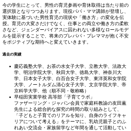
今の学生にとって、男性の育児参画や育休取得は当たり前の
選択肢となりつつあります。現役パパ・ママ講師が登壇し、
実体験に基づいた男性育児の現状や「働き方」の変化を伝
授。育児の大変さだけでなく、仕事との両立や働き方の柔軟
さなど、ジェンダーバイアスに囚われない多様なロールモデ
ルを提示することで、将来のプレパパ・プレママが抱く不安
をポジティブな期待へと変えていきます。
過去の実績
慶応義塾大学、お茶の水女子大学、立教大学、法政大
学、明治学院大学、秋田大学、徳島大学、神奈川大
学、日本女子大学、白百合女子大学、東洋英和女学院
大学、ノートルダム清心女子大学、文京学院大学、帝
京科学大学、他（順不同・敬称略）
早稲田実業学校 高等部「子育てラボ」
ファザーリング・ジャパン会員で家庭科教諭の友田薫
先生による総合的な探究の時間の取り組みとして、
「子どもと子育てのリアルを知り、自身のライフキャ
リアについて考える」をテーマに、乳幼児親子とのふ
れあい交流会・家族留学など年間を通して活動してい