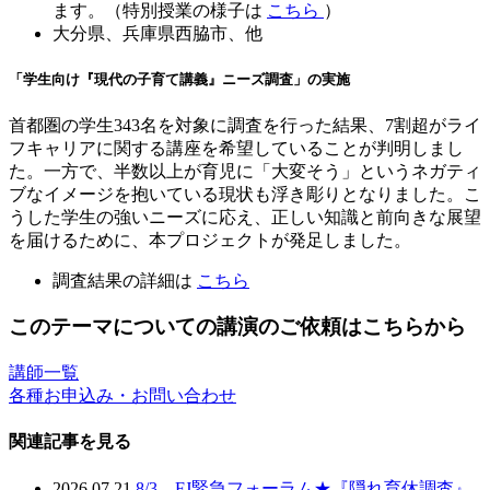
ます。（特別授業の様子は
こちら
）
大分県、兵庫県西脇市、他
「学生向け『現代の子育て講義』ニーズ調査」の実施
首都圏の学生343名を対象に調査を行った結果、7割超がライ
フキャリアに関する講座を希望していることが判明しまし
た。一方で、半数以上が育児に「大変そう」というネガティ
ブなイメージを抱いている現状も浮き彫りとなりました。こ
うした学生の強いニーズに応え、正しい知識と前向きな展望
を届けるために、本プロジェクトが発足しました。
調査結果の詳細は
こちら
このテーマについての講演のご依頼はこちらから
講師一覧
各種お申込み・お問い合わせ
関連記事を見る
2026.07.21
8/3 FJ緊急フォーラム★『隠れ育休調査』