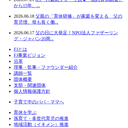
から15年。...
2026.06.18
父親の「育休研修」が家庭を変える 父の
育児増、⺟も⻑く働...
2026.06.17
父の日に大発足！NPO法人ファザーリン
グ・ジャパン20周...
FJとは
FJ事業ビジョン
沿革
理事・監事・ファウンダー紹介
講師一覧
団体概要
支部・関連団体
個人情報保護方針
子育て中のパパ・ママへ
育休を学ぶ
孫育て・多世代育児の推進
地域活動（イキメン）推進