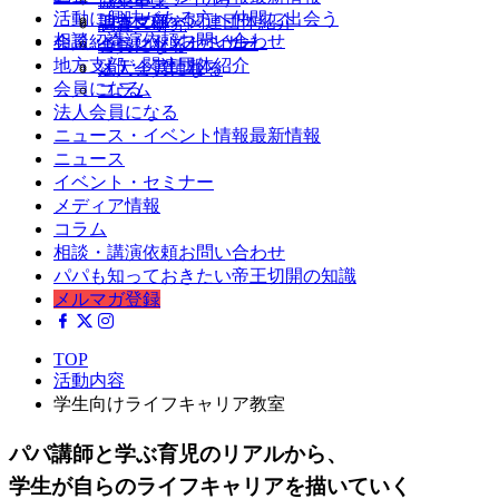
協業事業
活動に興味がある方へ
仲間に出会う
ニュース
地方支部・関連団体紹介
調査・研究
相談・講演依頼
お問い合わせ
会員紹介（パパファイル）
イベント・セミナー
会員になる
地方支部・関連団体紹介
メディア情報
法人会員になる
会員になる
コラム
法人会員になる
ニュース・イベント情報
最新情報
ニュース
イベント・セミナー
メディア情報
コラム
相談・講演依頼
お問い合わせ
パパも知っておきたい帝王切開の知識
メルマガ登録
TOP
活動内容
学生向けライフキャリア教室
パパ講師と学ぶ育児のリアルから、
学生が自らのライフキャリアを描いていく