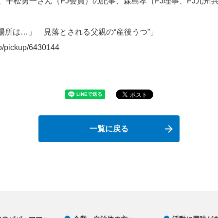
事に、平松勇一さん（FJ会員）の記事、森島孝（FJ理事、FJ九
場所は…」 見落とされる父親の“産後うつ”」
jp/pickup/6430144
一覧に戻る