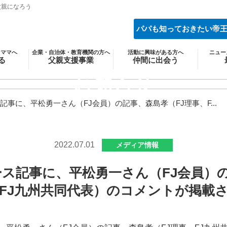
父親になろう
パパも知っておきたい帝
・ママへ
企業・自治体・教育機関の方へ
活動に興味がある方へ
ニュー
る
父親支援事業
仲間に出会う
あう
両親学級
会員紹介
（パパファイル）
お知らせ
しむ
トモイク・イクボス
イベ
地方支部・関連団体
かわる
次世代育成
メ
紹介
ース記事に、平松勇一さん（FJ会員）の記事、森島孝（FJ理事、F...
協業事業
会員になる
調査・研究
法人会員になる
2022.07.01
メディア情報
ニュース記事に、平松勇一さん（FJ会員）
、FJ九州共同代表）のコメントが掲載