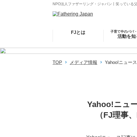
NPO法人ファザーリング・ジャパン丨笑っている
FJとは
子育て中のパパ
活動を知
FJ事業ビジョン
学び、支え
沿革
父親を楽
理事・監事・ファウ
地域社会とか
TOP
メディア情報
Yahoo!ニュ
ンダー紹介
団体概要
支部・関連団体
Yahoo!
（FJ理事