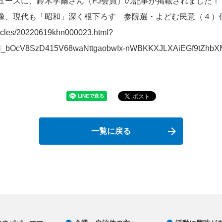
ュースに、鈴木学爾さん（FJ会員）の記事が掲載されました！
像、現代も「昭和」深く根下ろす 参院選・よどむ民意（４）
rticles/20220619khn000023.html?
N_bOcV8SzD415V68waNttgaobwIx-nWBKKXJLXAiEGf9tZhbX
一覧に戻る