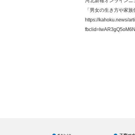
河北新報オンラインニ
「男女の生き方や家族
https://kahoku.news/a
fbclid=IwAR3gQ5oM6