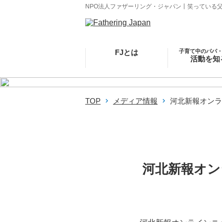
NPO法人ファザーリング・ジャパン丨笑っている
FJとは
子育て中のパパ
活動を知
FJ事業ビジョン
学び、支え
沿革
父親を楽
理事・監事・ファウ
地域社会とか
TOP
メディア情報
河北新報オンラ
ンダー紹介
団体概要
支部・関連団体
河北新報オン