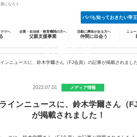
父親になろう
パパも知っておきたい帝
・ママへ
企業・自治体・教育機関の方へ
活動に興味がある方へ
ニュー
る
父親支援事業
仲間に出会う
あう
両親学級
会員紹介
（パパファイル）
お知らせ
しむ
トモイク・イクボス
イベ
地方支部・関連団体
かわる
次世代育成
メ
紹介
インニュースに、鈴木学爾さん（FJ会員）の記事が掲載されまし
協業事業
会員になる
調査・研究
法人会員になる
2022.07.01
メディア情報
ラインニュースに、鈴木学爾さん（F
が掲載されました！