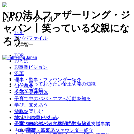
NPO法人ファザーリング・ジ
FJパパファイル
ャパン丨笑っている父親にな
TOP
FJパパファイル
ろう
小津智一
TOP
FJとは
FJ事業ビジョン
沿革
理事・監事・ファウンダー紹介
パパも知っておきたい帝王切開の知識
団体概要
メルマガ登録
支部・関連団体
子育て中のパパ・ママへ
活動を知る
学び、支えあう
父親を楽しむ
FJとは
地域社会とかかわる
FJ事業ビジョン
子育て中のパパ・ママへ
活動を知る
企業・自治体・教育機関の方へ
父親支援事業
沿革
学び、支えあう
両親学級
理事・監事・ファウンダー紹介