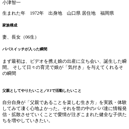
小津智一
生まれた年 1972年 出身地 山口県 居住地 福岡県
家族構成
妻、長女（06生）
パパスイッチが入った瞬間
まず最初は、ビデオを携え娘の出産に立ち会い、誕生した瞬
間。 そして日々の育児で娘が「気付き」を与えてくれるそ
の瞬間
父親としてやりたいこと／FJで活動したいこと
自分自身が「父親であることを楽しむ生き方」を実践・体験
してみて凄く心地よかった。それを世の中のパパ達に情報発
信・拡散させていくことで愛情が注ぎこまれた健全な子供た
ちを増やしていきたい。