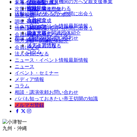
企業・自治体・教育機関の方へ
父親支援事業
父親を楽しむ
トモイク・イクボス
団体概要
両親学級
地域社会とかかわる
次世代育成
支部・関連団体
活動に興味がある方へ
仲間に出会う
トモイク・イクボス
協業事業
会員紹介
次世代育成
調査・研究
ニュース・イベント情報
最新情報
（パパファイル）
協業事業
活動に興味がある方へ
仲間に出会う
ニュース
地方支部・関連団体紹介
調査・研究
会員紹介（パパファイル）
相談・講演依頼
お問い合わせ
イベント・セミナー
会員になる
地方支部・関連団体紹介
メディア情報
法人会員になる
会員になる
コラム
法人会員になる
ニュース・イベント情報
最新情報
ニュース
イベント・セミナー
メディア情報
コラム
相談・講演依頼
お問い合わせ
パパも知っておきたい帝王切開の知識
メルマガ登録
九州・沖縄