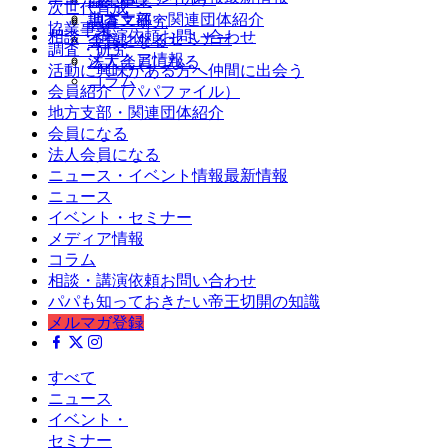
協業事業
次世代育成
ニュース
地方支部・関連団体紹介
調査・研究
協業事業
相談・講演依頼
お問い合わせ
イベント・セミナー
会員になる
調査・研究
メディア情報
法人会員になる
活動に興味がある方へ
仲間に出会う
コラム
会員紹介（パパファイル）
地方支部・関連団体紹介
会員になる
法人会員になる
ニュース・イベント情報
最新情報
ニュース
イベント・セミナー
メディア情報
コラム
相談・講演依頼
お問い合わせ
パパも知っておきたい帝王切開の知識
メルマガ登録
すべて
ニュース
イベント
・
セミナー