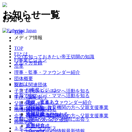
お知らせ一覧
お知らせ
TOP
メディア情報
TOP
FJとは
パパも知っておきたい帝王切開の知識
FJ事業ビジョン
メルマガ登録
沿革
理事・監事・ファウンダー紹介
団体概要
FJとは
支部・関連団体
FJ事業ビジョン
子育て中のパパ・ママへ
活動を知る
子育て中のパパ・ママへ
活動を知る
沿革
学び、支えあう
学び、支えあう
理事・監事・ファウンダー紹介
父親を楽しむ
企業・自治体・教育機関の方へ
父親支援事業
父親を楽しむ
団体概要
地域社会とかかわる
両親学級
地域社会とかかわる
支部・関連団体
企業・自治体・教育機関の方へ
父親支援事業
活動に興味がある方へ
仲間に出会う
トモイク・イクボス
両親学級
会員紹介
次世代育成
トモイク・イクボス
ニュース・イベント情報
最新情報
（パパファイル）