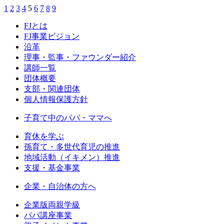
1
2
3
4
5
6
7
8
9
FJとは
FJ事業ビジョン
沿革
理事・監事・ファウンダー紹介
講師一覧
団体概要
支部・関連団体
個人情報保護方針
子育て中のパパ・ママへ
育休を学ぶ
孫育て・多世代育児の推進
地域活動（イキメン）推進
支援・基金事業
企業・自治体の方へ
企業版両親学級
パパ講座事業